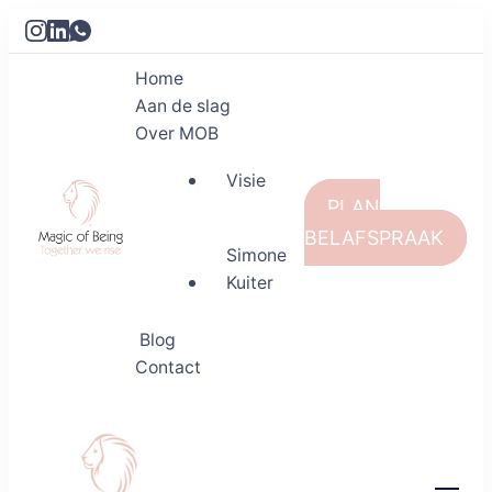
Home
Aan de slag
Over MOB
Visie
PLAN
BELAFSPRAAK
Simone
Kuiter
Magic of Being
Together we rise
Blog
Contact