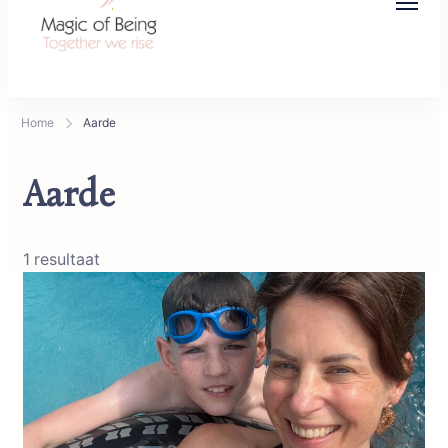
Magic of Being
Together we rise
Home
Aarde
Aarde
1 resultaat