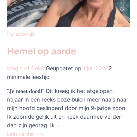
Persoonlijk
Hemel op aarde
Magic of Being
Geüpdatet op
1 juli 2026
2
minimale leestijd
“𝐉𝐞 𝐦𝐨𝐞𝐭 𝐝𝐨𝐨𝐝!” Dit kreeg ik het afgelopen
najaar in een reeks boze buien meermaals naar
mijn hoofd geslingerd door mijn 9-jarige zoon.
Ik zoomde gelijk uit en keek daarmee verder
dan zijn gedrag. Ik …
Lees verder