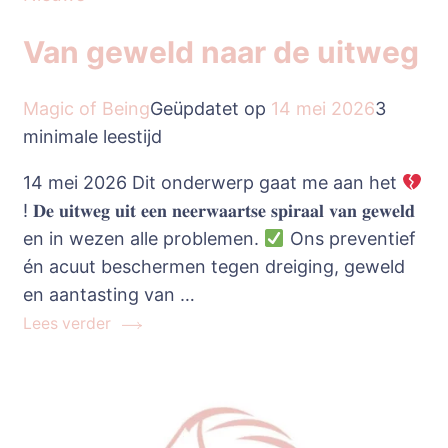
Van geweld naar de uitweg
Magic of Being
Geüpdatet op
14 mei 2026
3
minimale leestijd
14 mei 2026 Dit onderwerp gaat me aan het
! 𝐃𝐞 𝐮𝐢𝐭𝐰𝐞𝐠 𝐮𝐢𝐭 𝐞𝐞𝐧 𝐧𝐞𝐞𝐫𝐰𝐚𝐚𝐫𝐭𝐬𝐞 𝐬𝐩𝐢𝐫𝐚𝐚𝐥 𝐯𝐚𝐧 𝐠𝐞𝐰𝐞𝐥𝐝
en in wezen alle problemen.
Ons preventief
én acuut beschermen tegen dreiging, geweld
en aantasting van …
Lees verder