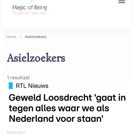
Magic of Being
Together we rise
Home
Asielzoekers
Asielzoekers
1 resultaat
Nieuws