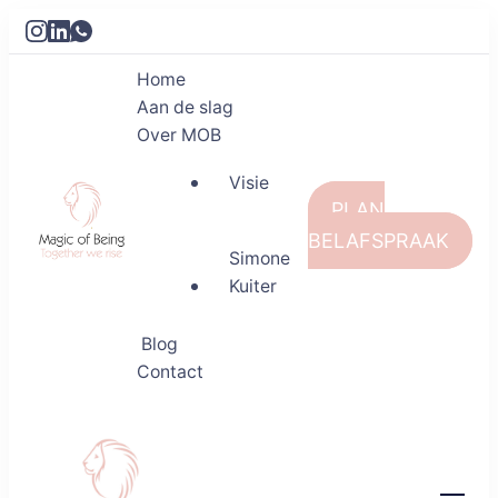
Home
Aan de slag
Over MOB
Visie
PLAN
BELAFSPRAAK
Simone
Kuiter
Magic of Being
Together we rise
Blog
Contact