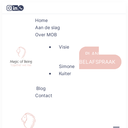
Home
Aan de slag
Over MOB
Visie
PLAN
BELAFSPRAAK
Simone
Kuiter
Magic of Being
Together we rise
Blog
Contact