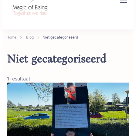
Magic of Being
Together we rise
Home
Blog
Niet gecategoriseerd
Niet gecategoriseerd
1 resultaat