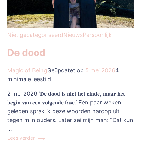
Niet gecategoriseerd
Nieuws
Persoonlijk
De dood
Magic of Being
Geüpdatet op
5 mei 2026
4
minimale leestijd
2 mei 2026 ‘𝐃𝐞 𝐝𝐨𝐨𝐝 𝐢𝐬 𝐧𝐢𝐞𝐭 𝐡𝐞𝐭 𝐞𝐢𝐧𝐝𝐞, 𝐦𝐚𝐚𝐫 𝐡𝐞𝐭
𝐛𝐞𝐠𝐢𝐧 𝐯𝐚𝐧 𝐞𝐞𝐧 𝐯𝐨𝐥𝐠𝐞𝐧𝐝𝐞 𝐟𝐚𝐬𝐞.’ Een paar weken
geleden sprak ik deze woorden hardop uit
tegen mijn ouders. Later zei mijn man: “Dat kun
…
Lees verder