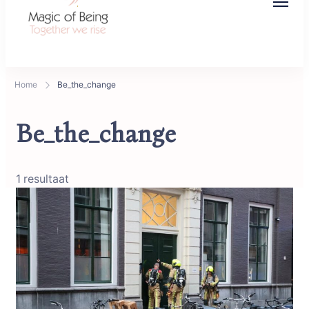
Magic of Being
Together we rise
Home
Be_the_change
Be_the_change
1 resultaat