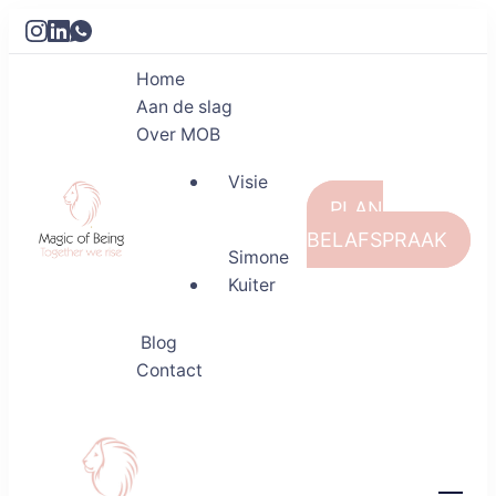
Home
Aan de slag
Over MOB
Visie
PLAN
BELAFSPRAAK
Simone
Kuiter
Magic of Being
Together we rise
Blog
Contact