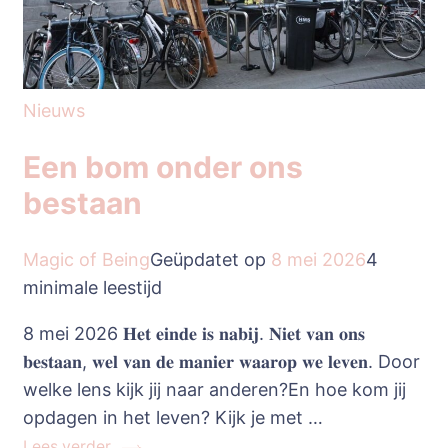
Nieuws
Een bom onder ons
bestaan
Magic of Being
Geüpdatet op
8 mei 2026
4
minimale leestijd
8 mei 2026 𝐇𝐞𝐭 𝐞𝐢𝐧𝐝𝐞 𝐢𝐬 𝐧𝐚𝐛𝐢𝐣. 𝐍𝐢𝐞𝐭 𝐯𝐚𝐧 𝐨𝐧𝐬
𝐛𝐞𝐬𝐭𝐚𝐚𝐧, 𝐰𝐞𝐥 𝐯𝐚𝐧 𝐝𝐞 𝐦𝐚𝐧𝐢𝐞𝐫 𝐰𝐚𝐚𝐫𝐨𝐩 𝐰𝐞 𝐥𝐞𝐯𝐞𝐧. Door
welke lens kijk jij naar anderen?En hoe kom jij
opdagen in het leven? Kijk je met …
Lees verder