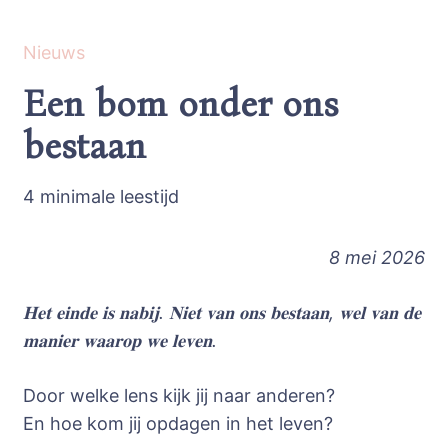
Nieuws
Een bom onder ons
bestaan
4 minimale leestijd
8 mei 2026
𝐇𝐞𝐭 𝐞𝐢𝐧𝐝𝐞 𝐢𝐬 𝐧𝐚𝐛𝐢𝐣. 𝐍𝐢𝐞𝐭 𝐯𝐚𝐧 𝐨𝐧𝐬 𝐛𝐞𝐬𝐭𝐚𝐚𝐧, 𝐰𝐞𝐥 𝐯𝐚𝐧 𝐝𝐞
𝐦𝐚𝐧𝐢𝐞𝐫 𝐰𝐚𝐚𝐫𝐨𝐩 𝐰𝐞 𝐥𝐞𝐯𝐞𝐧.
Door welke lens kijk jij naar anderen?
En hoe kom jij opdagen in het leven?