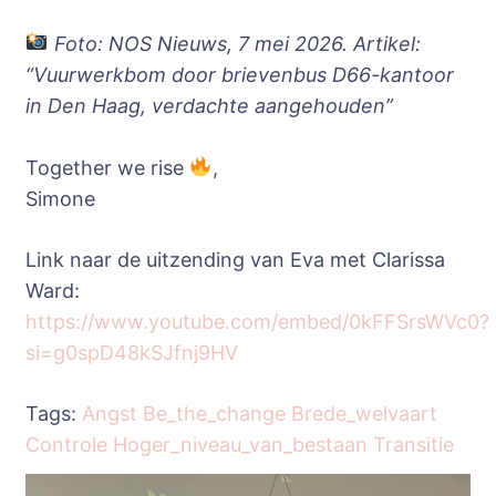
Foto: NOS Nieuws, 7 mei 2026. Artikel:
“Vuurwerkbom door brievenbus D66-kantoor
in Den Haag, verdachte aangehouden”
Together we rise
,
Simone
Link naar de uitzending van Eva met Clarissa
Ward:
https://www.youtube.com/embed/0kFFSrsWVc0?
si=g0spD48kSJfnj9HV
Tags:
Angst
Be_the_change
Brede_welvaart
Controle
Hoger_niveau_van_bestaan
Transitie