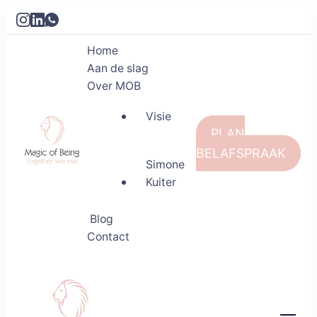
Home
Aan de slag
Over MOB
Visie
PLAN
BELAFSPRAAK
Simone
Kuiter
Magic of Being
Together we rise
Blog
Contact