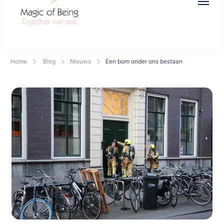
Magic of Being
Together we rise
Home
Blog
Nieuws
Een bom onder ons bestaan