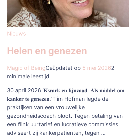
Nieuws
Helen en genezen
Magic of Being
Geüpdatet op
5 mei 2026
2
minimale leestijd
30 april 2026 ‘𝐊𝐰𝐚𝐫𝐤 𝐞𝐧 𝐥𝐢𝐣𝐧𝐳𝐚𝐚𝐝. 𝐀𝐥𝐬 𝐦𝐢𝐝𝐝𝐞𝐥 𝐨𝐦
𝐤𝐚𝐧𝐤𝐞𝐫 𝐭𝐞 𝐠𝐞𝐧𝐞𝐳𝐞𝐧.’ Tim Hofman legde de
praktijken van een vrouwelijke
gezondheidscoach bloot. Tegen betaling van
een flink uurtarief en lucratieve commissies
adviseert zij kankerpatienten, tegen …