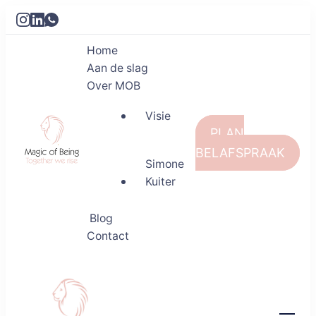
Home
Aan de slag
Over MOB
Visie
PLAN
BELAFSPRAAK
Simone
Kuiter
Magic of Being
Together we rise
Blog
Contact