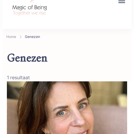
Magic of Being
Together we rise
Home
Genezen
Genezen
1 resultaat