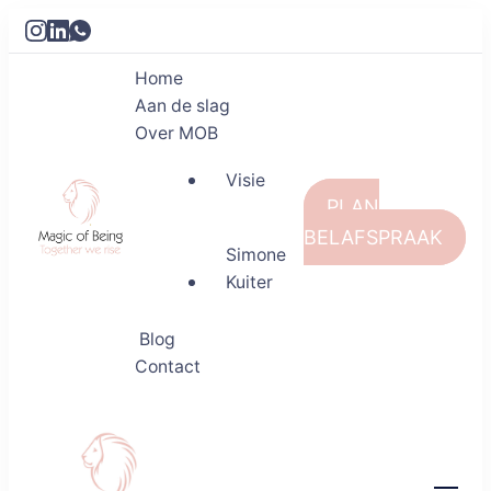
Home
Aan de slag
Over MOB
Visie
PLAN
BELAFSPRAAK
Simone
Kuiter
Magic of Being
Together we rise
Blog
Contact