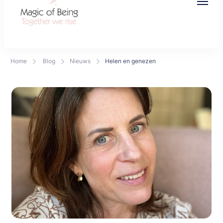
Magic of Being
Together we rise
Home
Blog
Nieuws
Helen en genezen