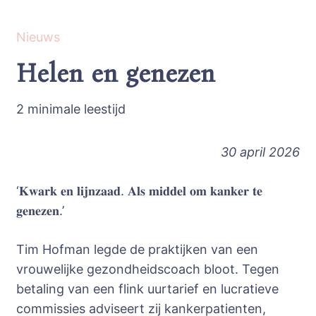
Nieuws
Helen en genezen
2 minimale leestijd
30 april 2026
‘𝐊𝐰𝐚𝐫𝐤 𝐞𝐧 𝐥𝐢𝐣𝐧𝐳𝐚𝐚𝐝. 𝐀𝐥𝐬 𝐦𝐢𝐝𝐝𝐞𝐥 𝐨𝐦 𝐤𝐚𝐧𝐤𝐞𝐫 𝐭𝐞
𝐠𝐞𝐧𝐞𝐳𝐞𝐧.’
Tim Hofman legde de praktijken van een
vrouwelijke gezondheidscoach bloot. Tegen
betaling van een flink uurtarief en lucratieve
commissies adviseert zij kankerpatienten,