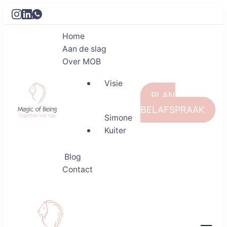
Home
Aan de slag
Over MOB
Visie
PLAN
BELAFSPRAAK
Simone
Kuiter
Magic of Being
Together we rise
Blog
Contact