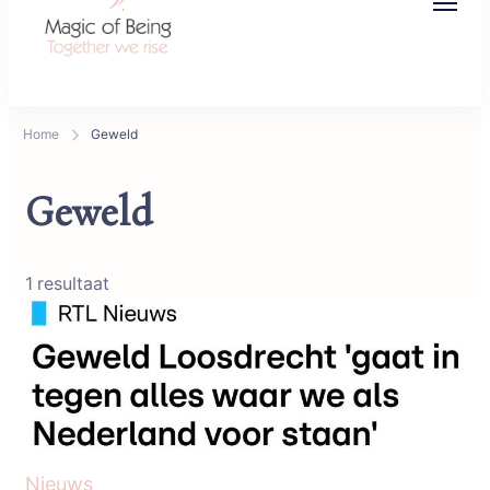
Magic of Being
Together we rise
Home
Geweld
Geweld
1 resultaat
Nieuws