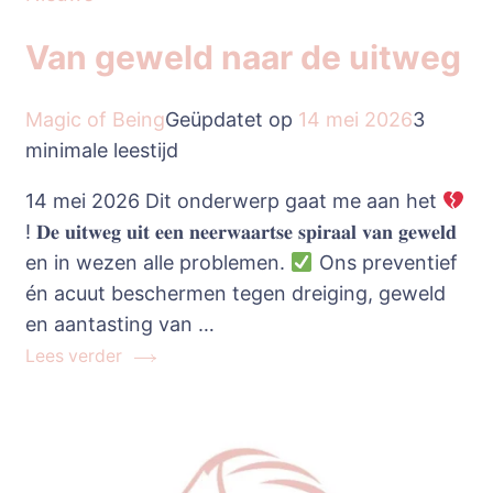
Van geweld naar de uitweg
Magic of Being
Geüpdatet op
14 mei 2026
3
minimale leestijd
14 mei 2026 Dit onderwerp gaat me aan het
! 𝐃𝐞 𝐮𝐢𝐭𝐰𝐞𝐠 𝐮𝐢𝐭 𝐞𝐞𝐧 𝐧𝐞𝐞𝐫𝐰𝐚𝐚𝐫𝐭𝐬𝐞 𝐬𝐩𝐢𝐫𝐚𝐚𝐥 𝐯𝐚𝐧 𝐠𝐞𝐰𝐞𝐥𝐝
en in wezen alle problemen.
Ons preventief
én acuut beschermen tegen dreiging, geweld
en aantasting van …
Lees verder