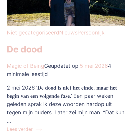
Niet gecategoriseerd
Nieuws
Persoonlijk
De dood
Magic of Being
Geüpdatet op
5 mei 2026
4
minimale leestijd
2 mei 2026 ‘𝐃𝐞 𝐝𝐨𝐨𝐝 𝐢𝐬 𝐧𝐢𝐞𝐭 𝐡𝐞𝐭 𝐞𝐢𝐧𝐝𝐞, 𝐦𝐚𝐚𝐫 𝐡𝐞𝐭
𝐛𝐞𝐠𝐢𝐧 𝐯𝐚𝐧 𝐞𝐞𝐧 𝐯𝐨𝐥𝐠𝐞𝐧𝐝𝐞 𝐟𝐚𝐬𝐞.’ Een paar weken
geleden sprak ik deze woorden hardop uit
tegen mijn ouders. Later zei mijn man: “Dat kun
…
Lees verder