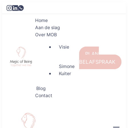
Home
Aan de slag
Over MOB
Visie
PLAN
BELAFSPRAAK
Simone
Kuiter
Magic of Being
Together we rise
Blog
Contact