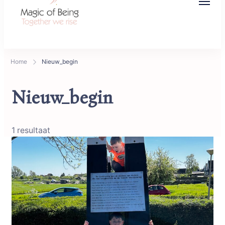
Magic of Being
Together we rise
Home
Nieuw_begin
Nieuw_begin
1 resultaat