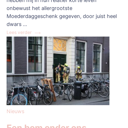
hebben mij in hun relatief korte leven
onbewust het allergrootste
Moederdaggeschenk gegeven, door juist heel
dwars …
Lees verder
Nieuws
Een bom onder ons