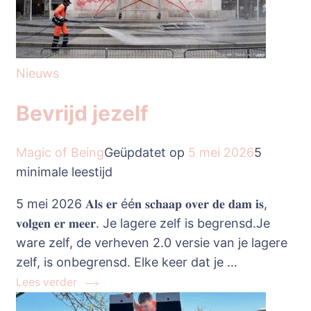
Nieuws
Bevrijd jezelf
Magic of Being
Geüpdatet op
5 mei 2026
5
minimale leestijd
5 mei 2026 𝐀𝐥𝐬 𝐞𝐫 éé𝐧 𝐬𝐜𝐡𝐚𝐚𝐩 𝐨𝐯𝐞𝐫 𝐝𝐞 𝐝𝐚𝐦 𝐢𝐬,
𝐯𝐨𝐥𝐠𝐞𝐧 𝐞𝐫 𝐦𝐞𝐞𝐫. Je lagere zelf is begrensd.Je
ware zelf, de verheven 2.0 versie van je lagere
zelf, is onbegrensd. Elke keer dat je …
Lees verder