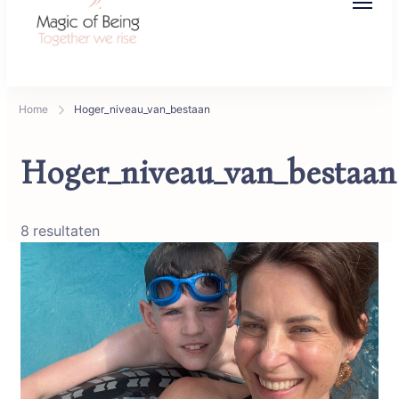
Magic of Being
Together we rise
Home
Hoger_niveau_van_bestaan
Hoger_niveau_van_bestaan
8 resultaten