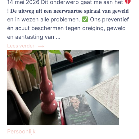
14 mei 2026 Dit onderwerp gaat me aan het
! 𝐃𝐞 𝐮𝐢𝐭𝐰𝐞𝐠 𝐮𝐢𝐭 𝐞𝐞𝐧 𝐧𝐞𝐞𝐫𝐰𝐚𝐚𝐫𝐭𝐬𝐞 𝐬𝐩𝐢𝐫𝐚𝐚𝐥 𝐯𝐚𝐧 𝐠𝐞𝐰𝐞𝐥𝐝
en in wezen alle problemen.
Ons preventief
én acuut beschermen tegen dreiging, geweld
en aantasting van …
Lees verder
Persoonlijk