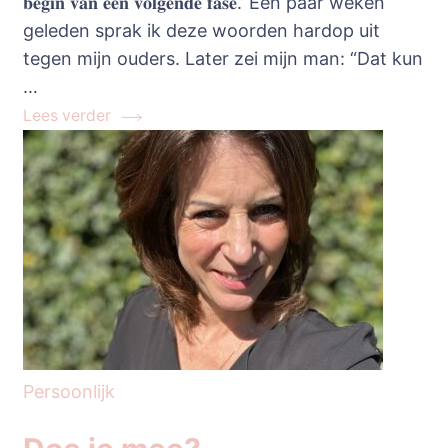
𝐛𝐞𝐠𝐢𝐧 𝐯𝐚𝐧 𝐞𝐞𝐧 𝐯𝐨𝐥𝐠𝐞𝐧𝐝𝐞 𝐟𝐚𝐬𝐞.’ Een paar weken
geleden sprak ik deze woorden hardop uit
tegen mijn ouders. Later zei mijn man: “Dat kun
…
Lees verder
Persoonlijk