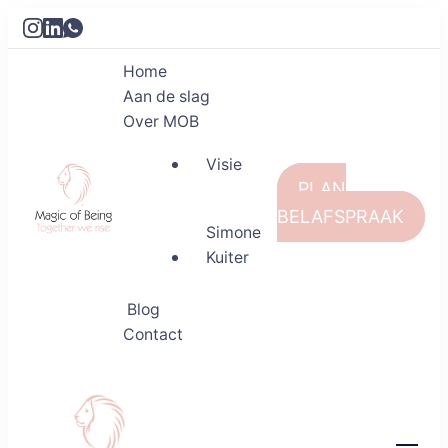
Home
Aan de slag
Over MOB
Visie
PLAN
BELAFSPRAAK
Simone
Kuiter
Magic of Being
Together we rise
Blog
Contact