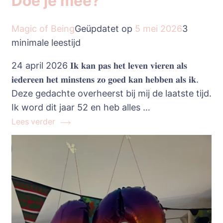
Doe je mee?
Magic of Being
Geüpdatet op
5 mei 2026
3
minimale leestijd
24 april 2026 𝐈𝐤 𝐤𝐚𝐧 𝐩𝐚𝐬 𝐡𝐞𝐭 𝐥𝐞𝐯𝐞𝐧 𝐯𝐢𝐞𝐫𝐞𝐧 𝐚𝐥𝐬
𝐢𝐞𝐝𝐞𝐫𝐞𝐞𝐧 𝐡𝐞𝐭 𝐦𝐢𝐧𝐬𝐭𝐞𝐧𝐬 𝐳𝐨 𝐠𝐨𝐞𝐝 𝐤𝐚𝐧 𝐡𝐞𝐛𝐛𝐞𝐧 𝐚𝐥𝐬 𝐢𝐤.
Deze gedachte overheerst bij mij de laatste tijd.
Ik word dit jaar 52 en heb alles …
Lees verder