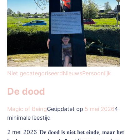
Niet gecategoriseerd
Nieuws
Persoonlijk
De dood
Magic of Being
Geüpdatet op
5 mei 2026
4
minimale leestijd
2 mei 2026 ‘𝐃𝐞 𝐝𝐨𝐨𝐝 𝐢𝐬 𝐧𝐢𝐞𝐭 𝐡𝐞𝐭 𝐞𝐢𝐧𝐝𝐞, 𝐦𝐚𝐚𝐫 𝐡𝐞𝐭