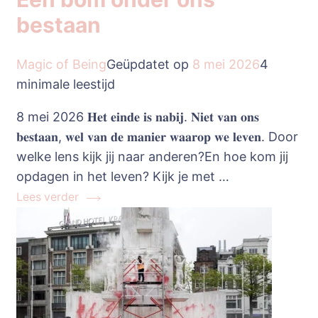
bestaan
Magic of Being
Geüpdatet op
8 mei 2026
4
minimale leestijd
8 mei 2026 𝐇𝐞𝐭 𝐞𝐢𝐧𝐝𝐞 𝐢𝐬 𝐧𝐚𝐛𝐢𝐣. 𝐍𝐢𝐞𝐭 𝐯𝐚𝐧 𝐨𝐧𝐬
𝐛𝐞𝐬𝐭𝐚𝐚𝐧, 𝐰𝐞𝐥 𝐯𝐚𝐧 𝐝𝐞 𝐦𝐚𝐧𝐢𝐞𝐫 𝐰𝐚𝐚𝐫𝐨𝐩 𝐰𝐞 𝐥𝐞𝐯𝐞𝐧. Door
welke lens kijk jij naar anderen?En hoe kom jij
opdagen in het leven? Kijk je met …
Lees verder