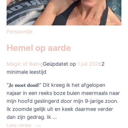
Persoonlijk
Hemel op aarde
Magic of Being
Geüpdatet op
1 juli 2026
2
minimale leestijd
“𝐉𝐞 𝐦𝐨𝐞𝐭 𝐝𝐨𝐨𝐝!” Dit kreeg ik het afgelopen
najaar in een reeks boze buien meermaals naar
mijn hoofd geslingerd door mijn 9-jarige zoon.
Ik zoomde gelijk uit en keek daarmee verder
dan zijn gedrag. Ik …
Lees verder