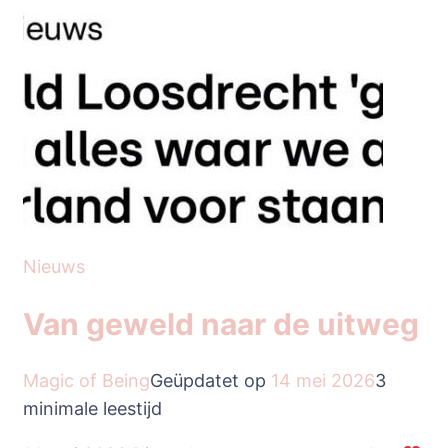
Nieuws
Van geweld naar de uitweg
Magic of Being
Geüpdatet op
14 mei 2026
3
minimale leestijd