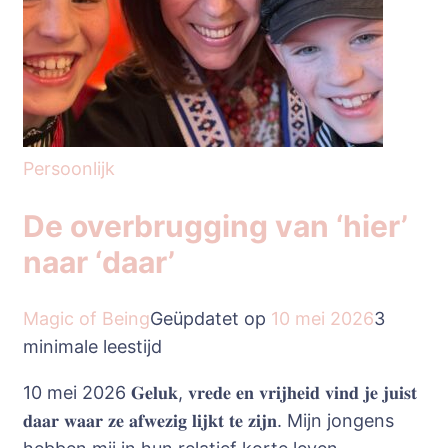
Persoonlijk
De overbrugging van ‘hier’
naar ‘daar’
Magic of Being
Geüpdatet op
10 mei 2026
3
minimale leestijd
10 mei 2026 𝐆𝐞𝐥𝐮𝐤, 𝐯𝐫𝐞𝐝𝐞 𝐞𝐧 𝐯𝐫𝐢𝐣𝐡𝐞𝐢𝐝 𝐯𝐢𝐧𝐝 𝐣𝐞 𝐣𝐮𝐢𝐬𝐭
𝐝𝐚𝐚𝐫 𝐰𝐚𝐚𝐫 𝐳𝐞 𝐚𝐟𝐰𝐞𝐳𝐢𝐠 𝐥𝐢𝐣𝐤𝐭 𝐭𝐞 𝐳𝐢𝐣𝐧. Mijn jongens