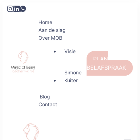
Home
Aan de slag
Over MOB
Visie
PLAN
BELAFSPRAAK
Simone
Kuiter
Magic of Being
Together we rise
Blog
Contact