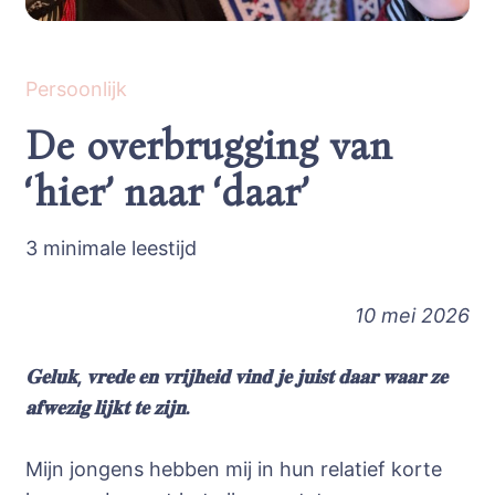
Persoonlijk
De overbrugging van
‘hier’ naar ‘daar’
3 minimale leestijd
10 mei 2026
𝐆𝐞𝐥𝐮𝐤, 𝐯𝐫𝐞𝐝𝐞 𝐞𝐧 𝐯𝐫𝐢𝐣𝐡𝐞𝐢𝐝 𝐯𝐢𝐧𝐝 𝐣𝐞 𝐣𝐮𝐢𝐬𝐭 𝐝𝐚𝐚𝐫 𝐰𝐚𝐚𝐫 𝐳𝐞
𝐚𝐟𝐰𝐞𝐳𝐢𝐠 𝐥𝐢𝐣𝐤𝐭 𝐭𝐞 𝐳𝐢𝐣𝐧.
Mijn jongens hebben mij in hun relatief korte