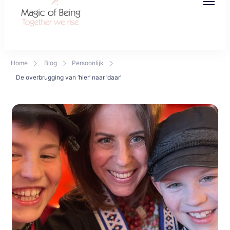
Magic of Being
Together we rise
Home
Blog
Persoonlijk
De overbrugging van ‘hier’ naar ‘daar’